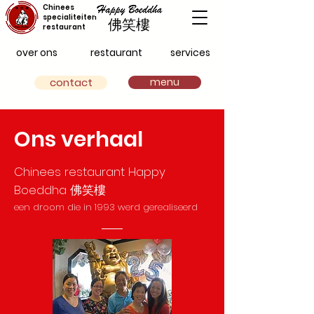
Chinees
specialiteiten
佛笑樓
restaurant
over ons
restaurant
services
Elke dag geopend van 16:00 - 20:00 uur
Gesloten op maandag t/m woensdag
contact
menu
Ons verhaal
Chinees restaurant Happy
Boeddha 佛笑樓
een droom di
e in 1993
werd gerealiseerd