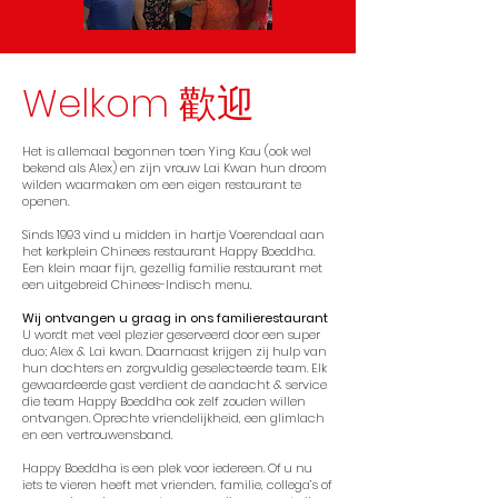
Welkom 歡迎
Het is allemaal begonnen toen Ying Kau (ook wel
bekend als Alex) en zijn vrouw Lai Kwan hun droom
wilden waarmaken om een eigen restaurant te
openen.
Sinds 1993 vind u midden in hartje Voerendaal aan
het kerkplein Chinees restaurant Happy Boeddha.
Een klein maar fijn, gezellig familie restaurant met
een uitgebreid Chinees-Indisch menu.
Wij ontvangen u graag in ons familierestaurant
U wordt met veel plezier geserveerd door een super
duo; Alex & Lai kwan. Daarnaast krijgen zij hulp van
hun dochters en zorgvuldig geselecteerde team. Elk
gewaardeerde gast verdient de aandacht & service
die team Happy Boeddha ook zelf zouden willen
ontvangen. Oprechte vriendelijkheid, een glimlach
en een vertrouwensband.
Happy Boeddha is een plek voor iedereen. Of u nu
iets te vieren heeft met vrienden, familie, collega’s of