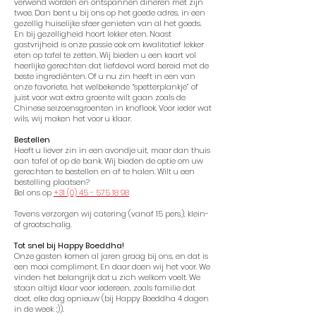
verwend worden en ontspannen dineren met zijn
twee. Dan bent u bij ons op het goede adres, in een
gezellig huiselijke sfeer genieten van al het goeds.
En bij gezelligheid hoort lekker eten. Naast
gastvrijheid is onze passie ook om kwalitatief lekker
eten op tafel te zetten. Wij bieden u een kaart vol
heerlijke gerechten dat liefdevol word bereid met de
beste ingrediënten. Of u nu zin heeft in een van
onze favoriete, het welbekende “spetterplankje” of
juist voor wat extra groente wilt gaan zoals de
Chinese seizoensgroenten in knoflook. Voor ieder wat
wils, wij maken het voor u klaar.
Bestellen
Heeft u liever zin in een avondje uit, maar dan thuis
aan tafel of op de bank. Wij bieden de optie om uw
gerechten te bestellen en af te halen. Wilt u een
bestelling plaatsen?
Bel ons op
+31 (0) 45 - 575 18 98
Tevens verzorgen wij catering (vanaf 15 pers.), klein-
of grootschalig.
Tot snel bij Happy Boeddha!
Onze gasten komen al jaren graag bij ons, en dat is
een mooi compliment. En daar doen wij het voor. We
vinden het belangrijk dat u zich welkom voelt. We
staan altijd klaar voor iedereen, zoals familie dat
doet, elke dag opnieuw (bij Happy Boeddha 4 dagen
in de week ;)).