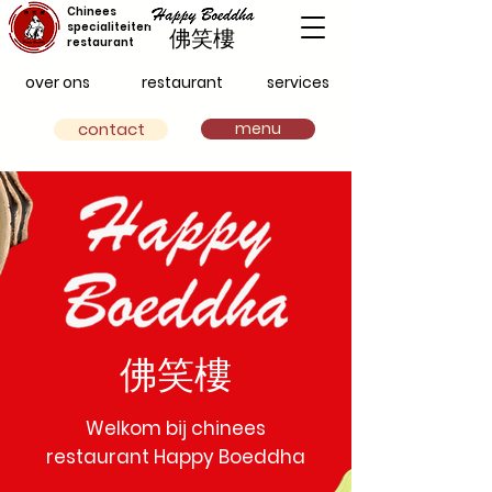
Chinees
specialiteiten
佛笑樓
restaurant
over ons
restaurant
services
Elke dag geopend van 16:00 - 20:00 uur
Gesloten op maandag t/m woensdag
contact
menu
佛笑樓
Welkom bij chinees
restaurant Happy Boeddha