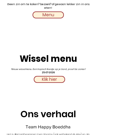
Geen zin om te koken? bezoek? of gewoon lekker zin in ons
eten!
Menu
Wissel menu
Nieuw wisselmenu. Een tropisch feestje op je bord, proef de zomer!
25-07-2026
Klik hier
Ons verhaal
Team Happy Boeddha
Het is allemaal begonnen toen Ying Kau (ook wel bekend als Alex) en zijn