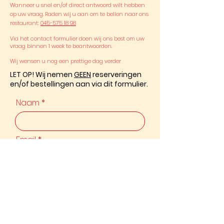
Wanneer u snel en/of direct antwoord wilt hebben
op uw vraag. Raden wij u aan om te bellen naar ons
restaurant
:
045-575 18 98
Via het contact formulier doen wij ons best om uw
vraag binnen 1 week te beantwoorden.
Wij wensen u nog een prettige dag verder
LET OP! Wij nemen
GEEN
reserveringen
en/of bestellingen aan via dit formulier.
Naam
Email
Telefoon
Bericht