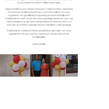
vrouw Lai kwan hun droom wilden waarmaken.
Happy Boeddha is een Chinees restaurant midden in hartje Voerendaal.
In ons knusse familierestaurant ben u van harte welkom om even
te
genieten van gezelligheid, ontspanning en bovenal heerlijk eten.
Chefkok Alex en team tovert de meest geweldige gerechten voor u op
tafel. De keuken is op zijn minst heel gevarieerd te noemen. Komt u er
even niet uit of heeft u speciale wensen? Wij helpen u daar graag bij!
Traditionele en moderne Chinese specialiteiten, gemaakt met verse
ingrediënten. Een lust voor het oog en pure verwennerij voor de
smaakpapillen.
Lees verder